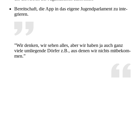
Be­reit­schaft, die App in das ei­ge­ne Ju­gend­par­la­ment zu in­te­
grie­ren.
”Wir den­ken, wir se­hen al­les, aber wir ha­ben ja auch ganz
vie­le um­lie­gen­de Dör­fer z.B., aus de­nen wir nichts mit­be­kom­
men.”