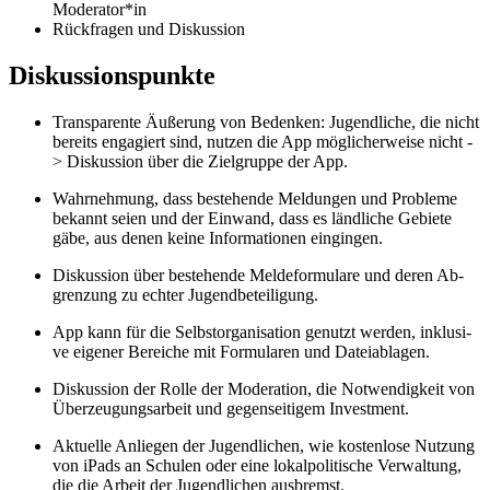
Mo­de­ra­tor*in
Rück­fra­gen und Dis­kus­si­on
Dis­kus­si­ons­punk­te
Trans­pa­ren­te Äu­ße­rung von Be­den­ken: Ju­gend­li­che, die nicht
be­reits en­ga­giert sind, nut­zen die App mög­li­cher­wei­se nicht -
> Dis­kus­si­on über die Ziel­grup­pe der App.
Wahr­neh­mung, dass be­stehen­de Mel­dun­gen und Pro­ble­me
be­kannt sei­en und der Ein­wand, dass es länd­li­che Ge­bie­te
gäbe, aus de­nen kei­ne In­for­ma­tio­nen ein­gin­gen.
Dis­kus­si­on über be­stehen­de Mel­de­for­mu­la­re und de­ren Ab­
gren­zung zu ech­ter Ju­gend­be­tei­li­gung.
App kann für die Selbst­or­ga­ni­sa­ti­on ge­nutzt wer­den, in­klu­si­
ve ei­ge­ner Be­rei­che mit For­mu­la­ren und Da­tei­ab­la­gen.
Dis­kus­si­on der Rol­le der Mo­de­ra­ti­on, die Not­wen­dig­keit von
Über­zeu­gungs­ar­beit und ge­gen­sei­ti­gem In­vest­ment.
Ak­tu­el­le An­lie­gen der Ju­gend­li­chen, wie kos­ten­lo­se Nut­zung
von iPads an Schu­len oder eine lo­kal­po­li­ti­sche Ver­wal­tung,
die die Ar­beit der Ju­gend­li­chen aus­bremst.