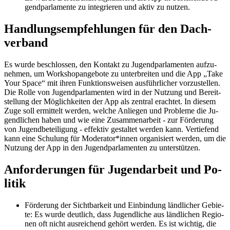
gend­par­la­men­te zu in­te­grie­ren und ak­tiv zu nut­zen.
Hand­lungs­emp­feh­lun­gen für den Dach­
ver­band
Es wur­de be­schlos­sen, den Kon­takt zu Ju­gend­par­la­men­ten auf­zu­
neh­men, um Work­shop­an­ge­bo­te zu un­ter­brei­ten und die App „Take
Your Space“ mit ih­ren Funk­ti­ons­wei­sen aus­führ­li­cher vor­zu­stel­len.
Die Rol­le von Ju­gend­par­la­men­ten wird in der Nut­zung und Be­reit­
stel­lung der Mög­lich­kei­ten der App als zen­tral er­ach­tet. In die­sem
Zuge soll er­mit­telt wer­den, wel­che An­lie­gen und Pro­ble­me die Ju­
gend­li­chen ha­ben und wie eine Zu­sam­men­ar­beit - zur För­de­rung
von Ju­gend­be­tei­li­gung - ef­fek­tiv ge­stal­tet wer­den kann. Ver­tie­fend
kann eine Schu­lung für Mo­de­ra­tor*in­nen or­ga­ni­siert wer­den, um die
Nut­zung der App in den Ju­gend­par­la­men­ten zu un­ter­stüt­zen.
An­for­de­run­gen für Ju­gend­ar­beit und Po­
li­tik
För­de­rung der Sicht­bar­keit und Ein­bin­dung länd­li­cher Ge­bie­
te: Es wur­de deut­lich, dass Ju­gend­li­che aus länd­li­chen Re­gio­
nen oft nicht aus­rei­chend ge­hört wer­den. Es ist wich­tig, die