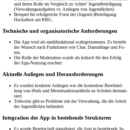
und de­ren Rol­le im Ver­gleich zu 'ech­ter' Ju­gend­be­tei­li­gung
(Ver­wal­tungs­auf­ga­ben vs. An­lie­gen von Ju­gend­li­chen)
Bei­spiel für er­folg­rei­che Form der (Ju­gend-)Be­tei­li­gung:
Hack­a­thon am RBG.
Tech­ni­sche und or­ga­ni­sa­to­ri­sche An­for­de­run­gen
Die App wird als mul­ti­funk­tio­nal wahr­ge­nom­men. Es be­steht
der Wunsch nach Funk­tio­nen wie Chat, Da­tei­ab­la­ge und Fo­
ren.
Die Rol­le der Mo­de­ra­ti­on wur­de als kri­tisch für den Er­folg
der App-Nut­zung er­ach­tet.
Ak­tu­el­le An­lie­gen und Her­aus­for­de­run­gen
Es wur­den kon­kre­te An­lie­gen wie die kos­ten­lo­se Be­reit­stel­
lung von iPads und Mens­trua­ti­ons­ar­ti­keln an Schu­len the­ma­ti­
siert.
Teil­wei­se gibt es Pro­ble­me mit der Ver­wal­tung, die die Ar­beit
der Ju­gend­li­chen be­hin­dert.
In­te­gra­ti­on der App in be­stehen­de Struk­tu­ren
Es wur­de Be­reit­schaft si­gna­li­siert, die App in be­stehen­de Ju­