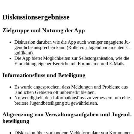
Dis­kus­si­ons­er­geb­nis­se
Ziel­grup­pe und Nut­zung der App
Dis­kus­si­on dar­über, wie die App auch we­ni­ger en­ga­gier­te Ju­
gend­li­che an­spre­chen kann (Rol­le von Ju­gend­par­la­men­ten si­
gni­fi­kant).
Die App bie­tet Mög­lich­kei­ten zur Selbst­or­ga­ni­sa­ti­on, wie die
Ein­rich­tung ei­ge­ner Be­rei­che mit For­mu­la­ren und E-Mails.
In­for­ma­ti­ons­fluss und Be­tei­li­gung
Es wur­de an­ge­spro­chen, dass Mel­dun­gen und Pro­ble­me aus
länd­li­chen Ge­bie­ten oft un­be­merkt blei­ben.
Not­wen­dig­keit, den In­for­ma­ti­ons­fluss zu ver­bes­sern, um eine
brei­te­re Ju­gend­be­tei­li­gung zu ge­währ­leis­ten.
Ab­gren­zung von Ver­wal­tungs­auf­ga­ben und Ju­gend­
be­tei­li­gung
Dis­kus­si­on über vor­han­de­ne Mel­de­for­mu­la­re von Kom­mu­nen