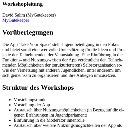
Work­shop­lei­tung
Da­vid Sa­lim (My­Ga­te­kee­per)
My­Ga­te­kee­per
Vor­über­le­gun­gen
Die App 'Take Your Space' stellt Ju­gend­be­tei­li­gung in den Fo­kus
und bie­tet so­mit eine wert­vol­le Un­ter­stüt­zung für die Ideen und Pro­
jek­te der Teil­neh­men­den der Ver­an­stal­tung. Eine Ein­füh­rung in die
Funk­ti­ons- und Nut­zungs­wei­sen der App ver­deut­licht den Teil­neh­
men­den Mög­lich­kei­ten der (struk­tu­rier­te­ren) Selbst­or­ga­ni­sa­ti­on so­
wie der Ver­net­zung mit an­de­ren Ju­gend­li­chen, un­ter an­de­rem, um
sich ge­mein­sam zu or­ga­ni­sie­ren und ihre An­lie­gen um­zu­set­zen.
Struk­tur des Work­shops
Vor­stel­lungs­run­de
Vor­stel­lung der App
Aus­tausch über Nut­zungs­mög­lich­kei­ten (in Be­zug auf die ei­
ge­nen Er­fah­run­gen im Ju­gend­par­la­ment)
Ein­füh­rung in die Mo­de­ra­tor:in­nen­rol­le
Aus­tausch über wei­te­re Nut­zungs­mög­lich­kei­ten der App als