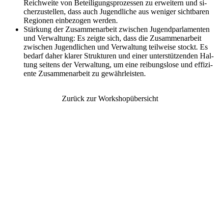
Reich­wei­te von Be­tei­li­gungs­pro­zes­sen zu er­wei­tern und si­
cher­zu­stel­len, dass auch Ju­gend­li­che aus we­ni­ger sicht­ba­ren
Re­gio­nen ein­be­zo­gen wer­den.
Stär­kung der Zu­sam­men­ar­beit zwi­schen Ju­gend­par­la­men­ten
und Ver­wal­tung: Es zeig­te sich, dass die Zu­sam­men­ar­beit
zwi­schen Ju­gend­li­chen und Ver­wal­tung teil­wei­se stockt. Es
be­darf da­her kla­rer Struk­tu­ren und ei­ner un­ter­stüt­zen­den Hal­
tung sei­tens der Ver­wal­tung, um eine rei­bungs­lo­se und ef­fi­zi­
en­te Zu­sam­men­ar­beit zu ge­währ­leis­ten.
Zurück zur Workshopübersicht