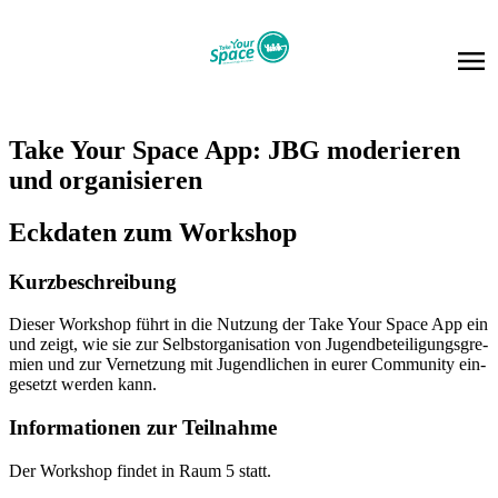
Take Your Space App: JBG mo­de­rie­ren
und or­ga­ni­sie­ren
Eck­da­ten zum Work­shop
Kurz­be­schrei­bung
Die­ser Work­shop führt in die Nut­zung der Take Your Space App ein
und zeigt, wie sie zur Selbst­or­ga­ni­sa­ti­on von Ju­gend­be­tei­li­gungs­gre­
mi­en und zur Ver­net­zung mit Ju­gend­li­chen in eu­rer Com­mu­ni­ty ein­
ge­setzt wer­den kann.
In­for­ma­tio­nen zur Teil­nah­me
Der Work­shop fin­det in Raum 5 statt.