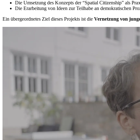
Die Um­set­zung des Kon­zepts der “Spa­ti­al Ci­ti­zen­ship” als Pra­xi
Die Er­ar­bei­tung von Ideen zur Teil­ha­be an de­mo­kra­ti­schen Pro­ze
Ein über­ge­ord­ne­tes Ziel die­ses Pro­jekts ist die
Ver­net­zung von jun­