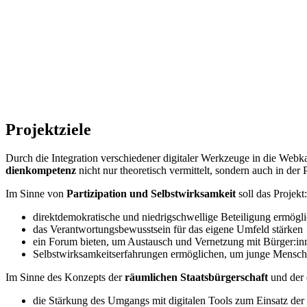
Pro­jekt­zie­le
Durch die In­te­gra­ti­on ver­schie­de­ner di­gi­ta­ler Werk­zeu­ge in die W
di­en­kom­pe­tenz
nicht nur theo­re­tisch ver­mit­telt, son­dern auch in der Pr
Im Sin­ne von
Par­ti­zi­pa­ti­on und Selbst­wirk­sam­keit
soll das Pro­jekt:
di­rekt­de­mo­kra­ti­sche und nied­rig­schwel­li­ge Be­tei­li­gung er­mög­l
das Ver­ant­wor­tungs­be­wusst­sein für das ei­ge­ne Um­feld stär­ken
ein Fo­rum bie­ten, um Aus­tausch und Ver­net­zung mit Bür­ger:in­
Selbst­wirk­sam­keits­er­fah­run­gen er­mög­li­chen, um jun­ge Men­schen
Im Sin­ne des Kon­zepts der
räum­li­chen Staats­bür­ger­schaft
und der du
die Stär­kung des Um­gangs mit di­gi­ta­len Tools zum Ein­satz der po