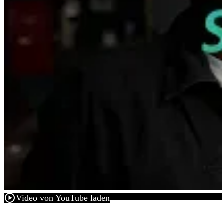
play_circle
Video von YouTube laden