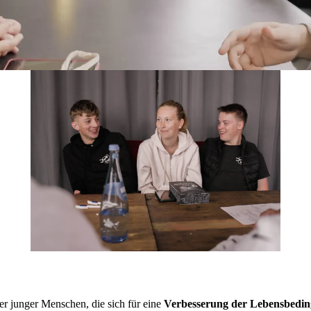
­ter jun­ger Men­schen, die sich für eine
Ver­bes­se­rung der Le­bens­be­din