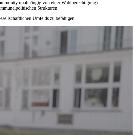
Com­mu­ni­ty un­ab­hän­gig von ei­ner Wahl­be­rech­ti­gung)
­mu­nal­po­li­ti­schen Struk­tu­ren
­sell­schaft­li­chen Um­felds zu be­fä­hi­gen.