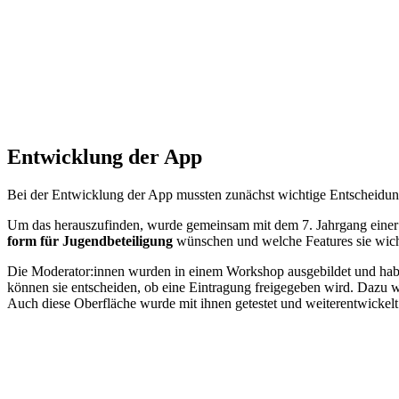
Ent­wick­lung der App
Bei der Ent­wick­lung der App muss­ten zu­nächst wich­ti­ge Ent­schei­dun­g
Um das her­aus­zu­fin­den, wur­de ge­mein­sam mit dem 7. Jahr­gang ei­ner 
form für Ju­gend­be­tei­li­gung
wün­schen und wel­che Fea­tures sie wich­ti
Die Mo­de­ra­tor:in­nen wur­den in ei­nem Work­shop aus­ge­bil­det und ha­
kön­nen sie ent­schei­den, ob eine Ein­tra­gung frei­ge­ge­ben wird. Dazu wu
Auch die­se Ober­flä­che wur­de mit ih­nen ge­tes­tet und wei­ter­ent­wi­ckelt