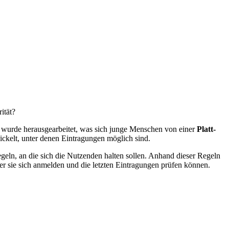
i­tät?
wur­de her­aus­ge­ar­bei­tet, was sich jun­ge Men­schen von ei­ner
Platt­
ckelt, un­ter de­nen Ein­tra­gun­gen mög­lich sind.
­geln, an die sich die Nut­zen­den hal­ten sol­len. An­hand die­ser Re­geln
er sie sich an­mel­den und die letz­ten Ein­tra­gun­gen prü­fen kön­nen.