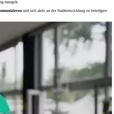
ung man­gelt.
­mu­ni­zie­ren
und sich ak­tiv an der Stadt­ent­wick­lung zu be­tei­li­gen.