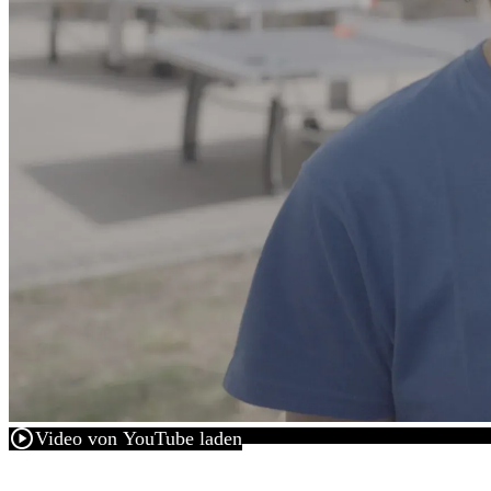
play_circle
Video von YouTube laden