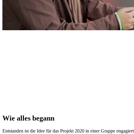
Wie al­les be­gann
Ent­stan­den ist die Idee für das Pro­jekt 2020 in ei­ner Grup­pe en­ga­gier