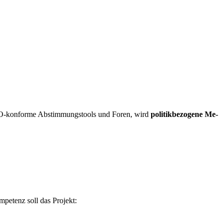
DSGVO-kon­for­me Ab­stim­mungs­tools und Fo­ren, wird
po­li­tik­be­zo­ge­ne Me­
om­pe­tenz soll das Pro­jekt: