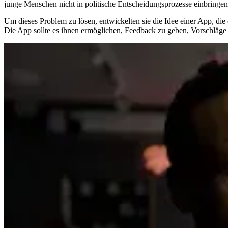
jun­ge Men­schen nicht in po­li­ti­sche Ent­schei­dungs­pro­zes­se ein­brin­ge
Um die­ses Pro­blem zu lö­sen, ent­wi­ckel­ten sie die Idee ei­ner App, die 
Die App soll­te es ih­nen er­mög­li­chen, Feed­back zu ge­ben, Vor­schlä­ge