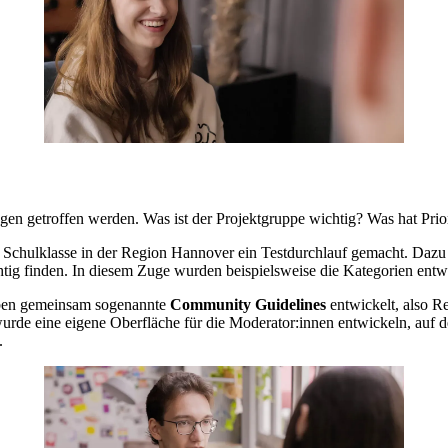
en ge­trof­fen wer­den. Was ist der Pro­jekt­grup­pe wich­tig? Was hat Prio­r
Schul­klas­se in der Re­gi­on Han­no­ver ein Test­durch­lauf ge­macht. Dazu 
g fin­den. In die­sem Zuge wur­den bei­spiels­wei­se die Ka­te­go­rien ent­wi­
ben ge­mein­sam so­ge­nann­te
Com­mu­ni­ty Gui­de­lines
ent­wi­ckelt, also Re
r­de eine ei­ge­ne Ober­flä­che für die Mo­de­ra­tor:in­nen ent­wi­ckeln, auf d
.