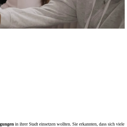
­gun­gen
in ih­rer Stadt ein­set­zen woll­ten. Sie er­kann­ten, dass sich vie­le