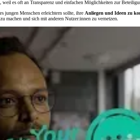
n, weil es oft an Trans­pa­renz und ein­fa­chen Mög­lich­kei­ten zur Be­tei­li­g
es jun­gen Men­schen er­leich­tern soll­te, ihre
An­lie­gen und Ideen zu kom
 zu ma­chen und sich mit an­de­ren Nut­zer:in­nen zu ver­net­zen.