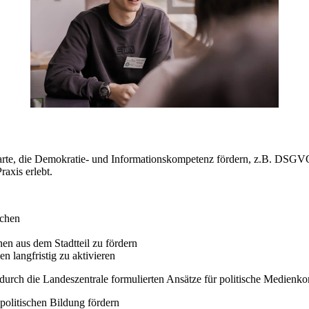
eb­kar­te, die De­mo­kra­tie- und In­for­ma­ti­ons­kom­pe­tenz för­dern, z.B. 
a­xis er­lebt.
i­chen
nen aus dem Stadt­teil zu för­dern
 lang­fris­tig zu ak­ti­vie­ren
rch die Lan­des­zen­tra­le for­mu­lier­ten An­sät­ze für po­li­ti­sche Me­di­en­k
­li­ti­schen Bil­dung för­dern