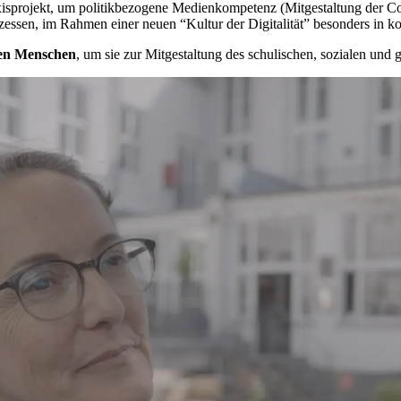
s­pro­jekt, um po­li­tik­be­zo­ge­ne Me­di­en­kom­pe­tenz (Mit­ge­stal­tung der 
s­sen, im Rah­men ei­ner neu­en “Kul­tur der Di­gi­ta­li­tät” be­son­ders in kom
gen Men­schen
, um sie zur Mit­ge­stal­tung des schu­li­schen, so­zia­len und ge