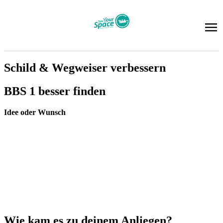
Schild & Weg­wei­ser ver­bes­sern
BBS 1 bes­ser fin­den
Idee oder Wunsch
Wie kam es zu dei­nem An­lie­gen?