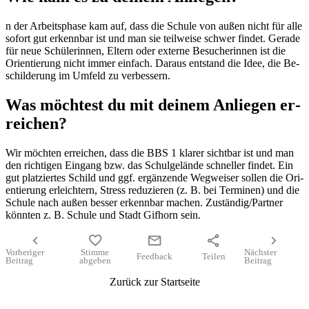
n der Ar­beits­pha­se kam auf, dass die Schu­le von au­ßen nicht für alle
so­fort gut er­kenn­bar ist und man sie teil­wei­se schwer fin­det. Ge­ra­de
für neue Schü­le­rin­nen, El­tern oder ex­ter­ne Be­su­che­rin­nen ist die
Ori­en­tie­rung nicht im­mer ein­fach. Dar­aus ent­stand die Idee, die Be­
schil­de­rung im Um­feld zu ver­bes­sern.
Was möch­test du mit dei­nem An­lie­gen er­
rei­chen?
Wir möch­ten er­rei­chen, dass die BBS 1 kla­rer sicht­bar ist und man
den rich­ti­gen Ein­gang bzw. das Schul­ge­län­de schnel­ler fin­det. Ein
gut plat­zier­tes Schild und ggf. er­gän­zen­de Weg­wei­ser sol­len die Ori­
en­tie­rung er­leich­tern, Stress re­du­zie­ren (z. B. bei Ter­mi­nen) und die
Schu­le nach au­ßen bes­ser er­kenn­bar ma­chen. Zu­stän­dig/Part­ner
könn­ten z. B. Schu­le und Stadt Gif­horn sein.
chevron_left
favorite
mail
share
chevron_right
Vorheriger
Stimme
Nächster
Feedback
Teilen
Beitrag
abgeben
Beitrag
Zurück zur Startseite