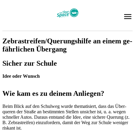
Ze­bra­strei­fen/Que­rungs­hil­fe an ei­nem ge­
fähr­li­chen Über­gang
Si­cher zur Schu­le
Idee oder Wunsch
Wie kam es zu dei­nem An­lie­gen?
Beim Blick auf den Schul­weg wur­de the­ma­ti­siert, dass das Über­
que­ren der Stra­ße an be­stimm­ten Stel­len un­si­cher ist, u. a. we­gen
schnel­ler Au­tos. Dar­aus ent­stand die Idee, eine si­che­re Que­rung (z.
B. Ze­bra­strei­fen) ein­zu­for­dern, da­mit der Weg zur Schu­le we­ni­ger
ris­kant ist.