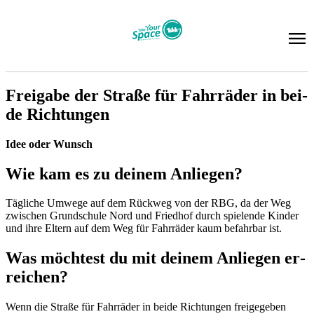
Frei­ga­be der Stra­ße für Fahr­rä­der in bei­
de Rich­tun­gen
Idee oder Wunsch
Wie kam es zu dei­nem An­lie­gen?
Täg­li­che Um­we­ge auf dem Rück­weg von der RBG, da der Weg
zwi­schen Grund­schu­le Nord und Fried­hof durch spie­len­de Kin­der
und ihre El­tern auf dem Weg für Fahr­rä­der kaum be­fahr­bar ist.
Was möch­test du mit dei­nem An­lie­gen er­
rei­chen?
Wenn die Stra­ße für Fahr­rä­der in bei­de Rich­tun­gen frei­ge­ge­ben