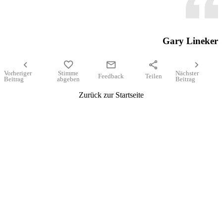
Gary Lineker
chevron_left
favorite
mail
share
chevron_right
Vorheriger
Stimme
Nächster
Feedback
Teilen
Beitrag
abgeben
Beitrag
Zurück zur Startseite