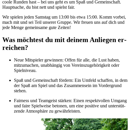
coo­le Run­den hast – bei uns geht es um Spaß und Ge­mein­schaft.
Haupt­sa­che, du bist nett und spielst fair.
Wir spie­len je­den Sams­tag um 13:00 bis etwa 15:00. Komm vor­bei,
mach mit und sei Teil un­se­rer Grup­pe. Wir freu­en uns auf dich und
jede Men­ge ge­mein­sa­me gute Zei­ten!
Was möch­test du mit dei­nem An­lie­gen er­
rei­chen?
Neue Mit­spie­ler ge­win­nen: Of­fen für alle, die Lust ha­ben,
mit­zu­ma­chen, un­ab­hän­gig von Ver­eins­zu­ge­hö­rig­keit oder
Spiel­ni­veau.
Spaß und Ge­mein­schaft för­dern: Ein Um­feld schaf­fen, in dem
der Spaß am Spiel und das Zu­sam­men­sein im Vor­der­grund
ste­hen.
Fair­ness und Team­geist stär­ken: Ei­nen re­spekt­vol­len Um­gang
und fai­re Spiel­wei­se be­to­nen, um eine po­si­ti­ve und un­ter­stüt­
zen­de At­mo­sphä­re zu ge­währ­leis­ten.