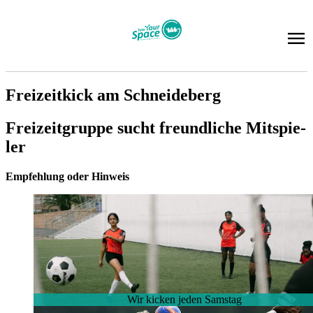
Frei­zeit­kick am Schnei­de­berg
Frei­zeit­grup­pe sucht freund­li­che Mit­spie­
ler
Emp­feh­lung oder Hin­weis
Wir ki­cken je­den Sams­tag