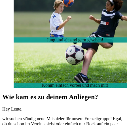
Jung und alt sind gern ge­se­hen!
Komm ein­fach vor­bei und mach mit!
Wie kam es zu dei­nem An­lie­gen?
Hey Leu­te,
wir su­chen stän­dig neue Mit­spie­ler für un­se­re Frei­zeit­grup­pe! Egal,
ob du schon im Ver­ein spielst oder ein­fach nur Bock auf ein paar